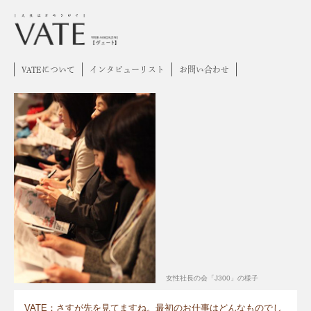
VATEについて
インタビューリスト
お問い合わせ
女性社長の会「J300」の様子
VATE：さすが先を見てますね。最初のお仕事はどんなものでし