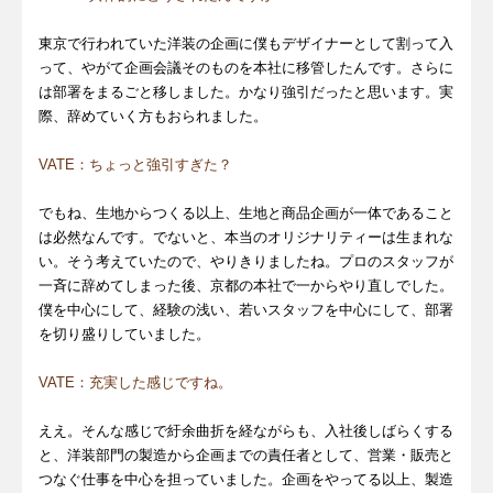
東京で行われていた洋装の企画に僕もデザイナーとして割って入
って、やがて企画会議そのものを本社に移管したんです。さらに
は部署をまるごと移しました。かなり強引だったと思います。実
際、辞めていく方もおられました。
VATE：ちょっと強引すぎた？
でもね、生地からつくる以上、生地と商品企画が一体であること
は必然なんです。でないと、本当のオリジナリティーは生まれな
い。そう考えていたので、やりきりましたね。プロのスタッフが
一斉に辞めてしまった後、京都の本社で一からやり直しでした。
僕を中心にして、経験の浅い、若いスタッフを中心にして、部署
を切り盛りしていました。
VATE：充実した感じですね。
ええ。そんな感じで紆余曲折を経ながらも、入社後しばらくする
と、洋装部門の製造から企画までの責任者として、営業・販売と
つなぐ仕事を中心を担っていました。企画をやってる以上、製造