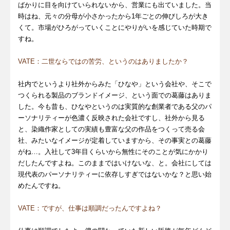
ばかりに目を向けていられないから、営業にも出ていました。当
時はね、元々の分母が小さかったから1年ごとの伸びしろが大き
くて。市場がひろがっていくことにやりがいを感じていた時期で
すね。
VATE：二世ならではの苦労、というのはありましたか？
社内でというより社外からみた「ひなや」という会社や、そこで
つくられる製品のブランドイメージ、という面での葛藤はありま
した。今も昔も、ひなやというのは実質的な創業者である父のパ
ーソナリティーが色濃く反映された会社ですし、社外から見る
と、染織作家としての実績も豊富な父の作品をつくって売る会
社、みたいなイメージが定着していますから、その事実との葛藤
がね…。入社して3年目くらいから無性にそのことが気にかかり
だしたんですよね。このままではいけないな、と。会社にしては
現代表のパーソナリティーに依存しすぎではないかな？と思い始
めたんですね。
VATE：ですが、仕事は順調だったんですよね？