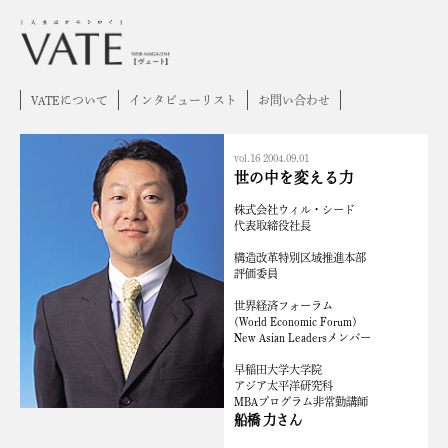
VATEについて
インタビューリスト
お問い合わせ
vol.16 2004.09.01
世の中を変える力
株式会社ウィル・シード
代表取締役社長
構造改革特別区域推進本部
評価委員
世界経済フォーラム
(World Economic Forum)
New Asian Leadersメンバー
早稲田大学大学院
アジア太平洋研究科
MBAプログラム非常勤講師
船橋 力さん