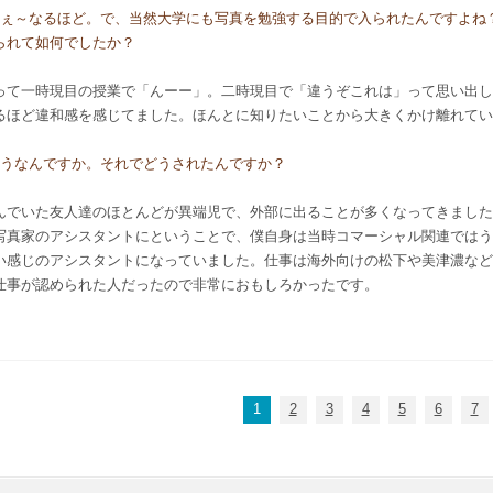
：へぇ～なるほど。で、当然大学にも写真を勉強する目的で入られたんですよね
られて如何でしたか？
って一時現目の授業で「んーー」。二時現目で「違うぞこれは」って思い出し
るほど違和感を感じてました。ほんとに知りたいことから大きくかけ離れてい
：そうなんですか。それでどうされたんですか？
んでいた友人達のほとんどが異端児で、外部に出ることが多くなってきました
写真家のアシスタントにということで、僕自身は当時コマーシャル関連ではう
い感じのアシスタントになっていました。仕事は海外向けの松下や美津濃など
仕事が認められた人だったので非常におもしろかったです。
1
2
3
4
5
6
7