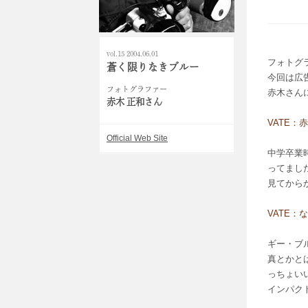
vol.15 2004.06.01
フォトグ
蒼く限りなきブルー
今回は広
フォトグラファー
赤木さん
赤木 正和さん
VATE
Official Web Site
中学卒業
ってまし
見てから
VATE
ギー・ブ
真とかと
っちょい
インパク