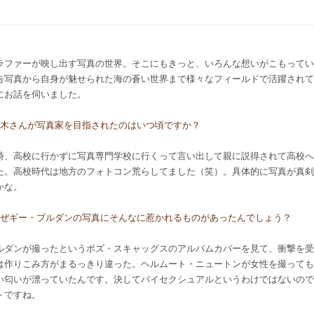
ラファーが映し出す写真の世界。そこにもきっと、いろんな想いがこもってい
告写真から自身が魅せられた海の蒼い世界まで様々なフィールドで活躍されて
にお話を伺いました。
：赤木さんが写真家を目指されたのはいつ頃ですか？
時、高校に行かずに写真専門学校に行くって言い出して親に説得されて高校へ
た。高校時代は地方のフォトコン荒らしてました（笑）。具体的に写真が真剣
かな。
：なぜギー・ブルダンの写真にそんなに惹かれるものがあったんでしょう？
ルダンが撮ったというボズ・スキャッグスのアルバムカバーを見て、衝撃を受
は作りこみ方がまるっきり違った。ヘルムート・ニュートンが女性を撮っても
い匂いが漂っていたんです。決してバイセクシュアルというわけではないので
トですね。