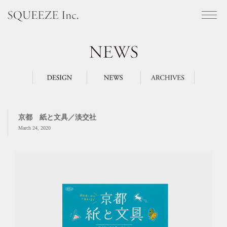
SQUEEZE Inc.
NEWS
DESIGN
NEWS
ARCHIVES
京都 紙と文具／淡交社
March 24, 2020